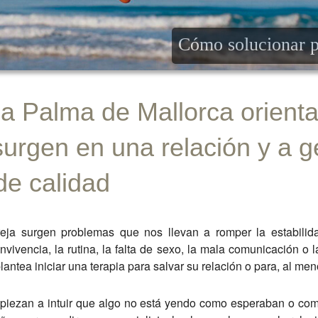
Estrés
Cómo solucionar p
Crecimiento personal
ja Palma de Mallorca orienta
urgen en una relación y a g
de calidad
ja surgen problemas que nos llevan a romper la estabilida
onvivencia, la rutina, la falta de sexo, la mala comunicación o 
ntea iniciar una terapia para salvar su relación o para, al meno
iezan a intuir que algo no está yendo como esperaban o com