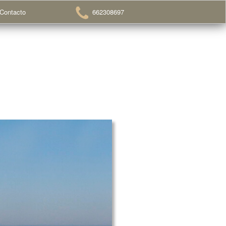
Contacto
662308697