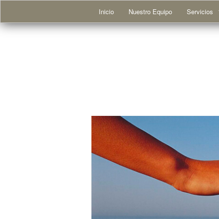
Inicio
Nuestro Equipo
Servicios
Trastornos
Adicciones
Trastornos
Trastornos 
Trastornos 
Otros probl
Problemas 
Niños