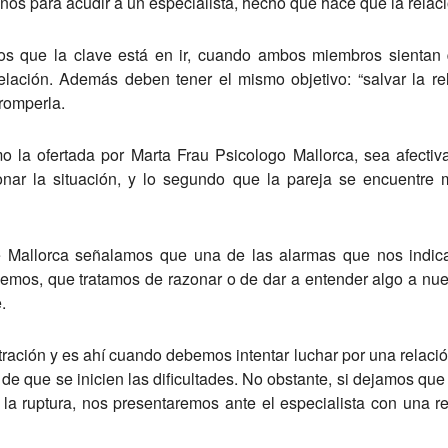
os para acudir a un especialista, hecho que hace que la relación
s que la clave está en ir, cuando ambos miembros sientan
lación. Además deben tener el mismo objetivo: “salvar la r
 romperla.
o la ofertada por Marta Frau Psicologo Mallorca, sea afectiv
onar la situación, y lo segundo que la pareja se encuentre
 Mallorca señalamos que una de las alarmas que nos indic
mos, que tratamos de razonar o de dar a entender algo a nues
.
ción y es ahí cuando debemos intentar luchar por una relació
e que se inicien las dificultades. No obstante, si dejamos qu
 la ruptura, nos presentaremos ante el especialista con una 