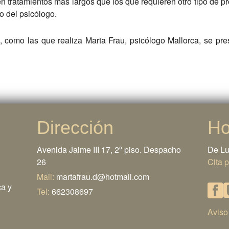
 tratamientos más largos que los que requieren otro tipo de pro
io del psicólogo.
, como las que realiza Marta Frau, psicólogo Mallorca, se pr
Dirección
Ho
Avenida Jaime III 17, 2º piso. Despacho
De Lu
26
Cita p
Mail:
martafrau.d@hotmail.com
ca y
Tel:
662308697
Aviso