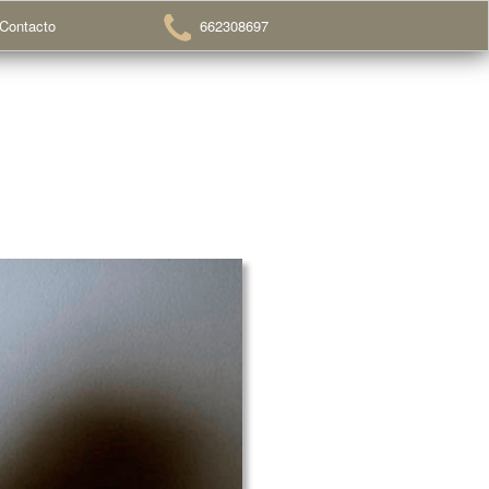
Contacto
662308697