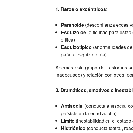
1. Raros o excéntricos
:
Paranoide
(desconfianza excesiva o
Esquizoide
(dificultad para estab
crítica)
Esquizotípico
(anormalidades de l
para la esquizofrenia)
Además este grupo de trastornos se 
inadecuado) y relación con otros (por
2. Dramáticos, emotivos o inestab
Antisocial
(conducta antisocial co
persiste en la edad adulta)
Límite
(inestabilidad en el estado 
Histriónico
(conducta teatral, rea