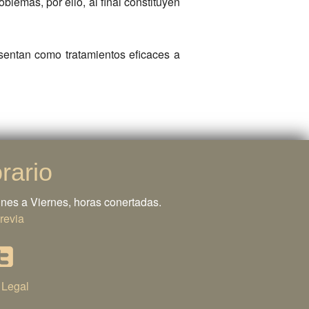
blemas, por ello, al final constituyen
esentan como tratamientos eficaces a
rario
nes a Viernes, horas conertadas.
revia
 Legal