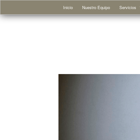
Inicio
Nuestro Equipo
Servicios
Trastornos
Adicciones
Trastornos
Trastornos 
Trastornos 
Otros probl
Problemas 
Niños