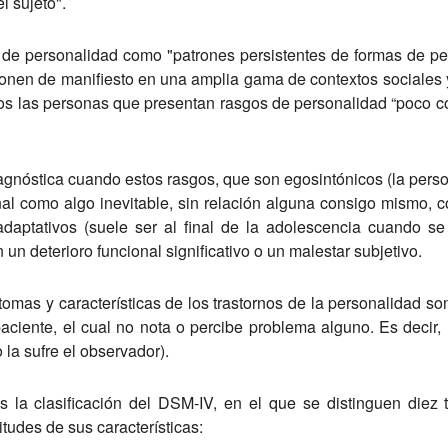
l sujeto".
 de personalidad como "patrones persistentes de formas de perc
onen de manifiesto en una amplia gama de contextos sociales y
s las personas que presentan rasgos de personalidad “poco co
iagnóstica cuando estos rasgos, que son egosintónicos (la pers
al como algo inevitable, sin relación alguna consigo mismo, 
adaptativos (suele ser al final de la adolescencia cuando 
un deterioro funcional significativo o un malestar subjetivo.
omas y características de los trastornos de la personalidad son
aciente, el cual no nota o percibe problema alguno. Es decir,
la sufre el observador).
a clasificación del DSM-IV, en el que se distinguen diez t
itudes de sus características: